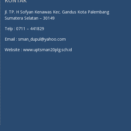
KONTAK
Jl. TP. H Sofyan Kenawas Kec. Gandus Kota Palembang
Sumatera Selatan – 30149
Telp : 0711 – 441829
Email : sman_dupul@yahoo.com
Website : www.uptsman20plg.sch.id