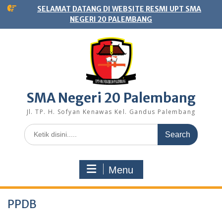
Skip
SELAMAT DATANG DI WEBSITE RESMI UPT SMA
to
NEGERI 20 PALEMBANG
content
SMA Negeri 20 Palembang
Jl. TP. H. Sofyan Kenawas Kel. Gandus Palembang
Search
for:
Menu
PPDB