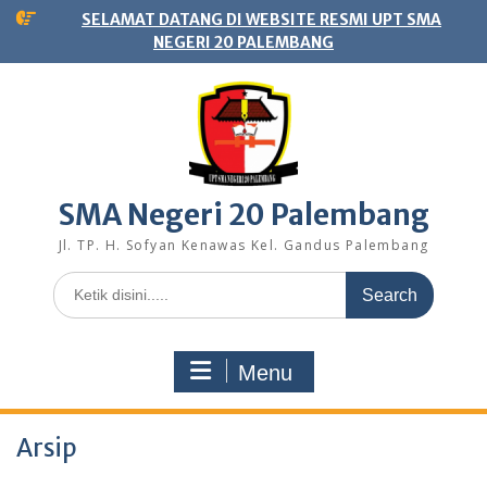
Skip
SELAMAT DATANG DI WEBSITE RESMI UPT SMA
to
NEGERI 20 PALEMBANG
content
SMA Negeri 20 Palembang
Jl. TP. H. Sofyan Kenawas Kel. Gandus Palembang
Search
for:
Menu
Arsip