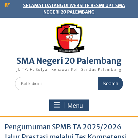
Skip
SELAMAT DATANG DI WEBSITE RESMI UPT SMA
to
NEGERI 20 PALEMBANG
content
SMA Negeri 20 Palembang
Jl. TP. H. Sofyan Kenawas Kel. Gandus Palembang
Search
for:
Menu
Pengumuman SPMB TA 2025/2026
Jalur Prestasi melalui Tes Kompetensi