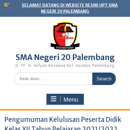
Skip
SELAMAT DATANG DI WEBSITE RESMI UPT SMA
to
NEGERI 20 PALEMBANG
content
SMA Negeri 20 Palembang
Jl. TP. H. Sofyan Kenawas Kel. Gandus Palembang
Search
for:
Menu
Pengumuman Kelulusan Peserta Didik
Kelas XII Tahun Pelajaran 2021/2022