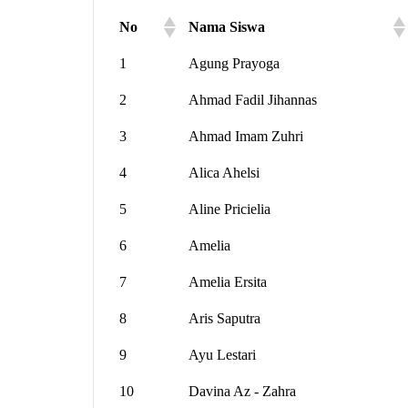
No
Nama Siswa
1
Agung Prayoga
2
Ahmad Fadil Jihannas
3
Ahmad Imam Zuhri
4
Alica Ahelsi
5
Aline Pricielia
6
Amelia
7
Amelia Ersita
8
Aris Saputra
9
Ayu Lestari
10
Davina Az - Zahra