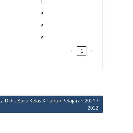
L
P
P
P
‹
1
›
 Didik Baru Kelas X Tahun Pelajaran 2021 /
2022