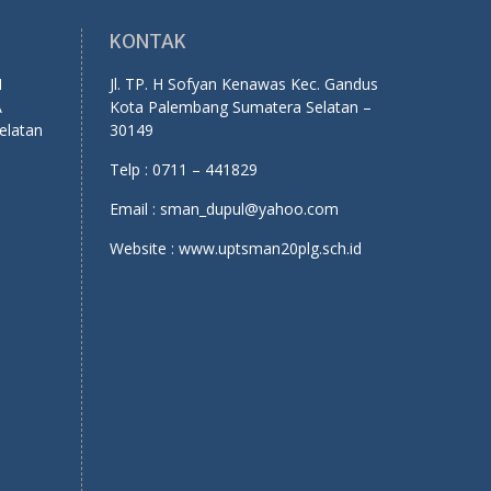
KONTAK
1
Jl. TP. H Sofyan Kenawas Kec. Gandus
A
Kota Palembang Sumatera Selatan –
elatan
30149
Telp : 0711 – 441829
Email : sman_dupul@yahoo.com
Website : www.uptsman20plg.sch.id