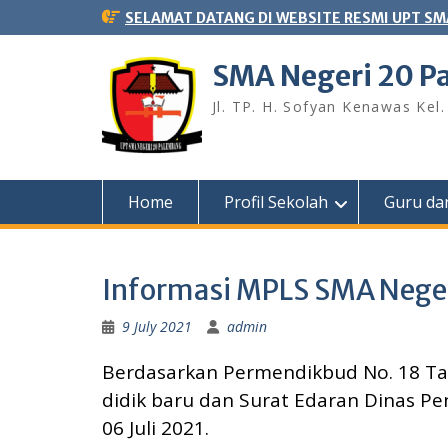
Skip
SELAMAT DATANG DI WEBSITE RESMI UPT SM
to
content
SMA Negeri 20 
Jl. TP. H. Sofyan Kenawas Ke
Home
Profil Sekolah
Guru dan
Informasi MPLS SMA Neger
9 July 2021
admin
Berdasarkan Permendikbud No. 18 Ta
didik baru dan Surat Edaran Dinas P
06 Juli 2021.