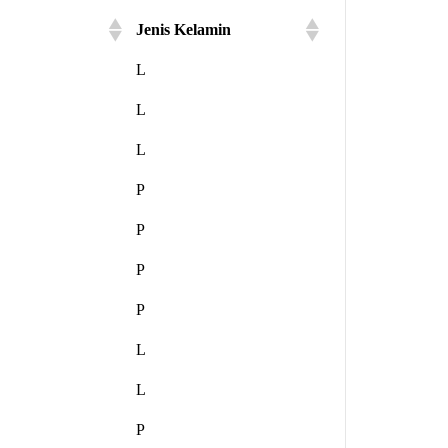
Jenis Kelamin
L
L
L
P
P
P
P
L
L
P