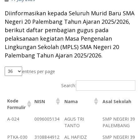
Diinformasikan kepada Seluruh Murid Baru SMA
Negeri 20 Palembang Tahun Ajaran 2025/2026,
berikut daftar pembagian gugus pada
pelaksanaan kegiatan Masa Pengenalan
Lingkungan Sekolah (MPLS) SMA Negeri 20
Palembang Tahun Ajaran 2025/2026.
entries per page
Search:
Kode
NISN
Nama
Asal Sekolah
Formulir
Kode
NISN
Nama
Asal Sekolah
A-024
0096005134
AGUS TRI
SMP NEGERI 39
Formulir
TANTO
PALEMBANG
PTKA-030
3108844912
AL HAFIDZ
SMP NEGERI 39