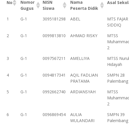
Nomor
NISN
Nama
No
Asal Seko
Gugus
Siswa
Peserta Didik
1
G-1
3095181298
ABEL
MTS FAJAR
SIDDIQ
2
G-1
0099813810
AHMAD RISKY
MTSS
Muhammad
2
3
G-1
0097567211
AMELLIYA
MTSS Nuru
Hidayah
4
G-1
0094817341
AQIL FADLIAN
SMPN 28
PRATAMA
Palembang
5
G-1
0992662740
ARDIANSYAH
MTSS
Muhammad
2
6
G-1
0096869454
AULIA
SMPN 39
WULANDARI
Palembang