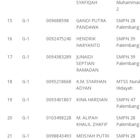
SYAFIQAH
Muhammad
2
15
G-1
009688598
GANDI PUTRA
SMPN 28
PANDAWA
Palembang
16
G-1
0092475240
HENDRIK
SMPN 39
HARYANTO
Palembang
17
G-1
0094383289
JUNAIDI
SMPN 39
SEPTIAN
Palembang
RAMADAN
18
G-1
0095218668
K.M. SYARHAN
MTSS Nuru
ADYAN
Hidayah
19
G-1
0093401867
KINA HARDIAN
SMPN 47
Palembang
20
G-1
0103498228
M. ALIFAH
SMPN 28
KHALIL ZHAFIF
Palembang
21
G-1
0098843493
MEISYAH PUTRI
SMPN 28