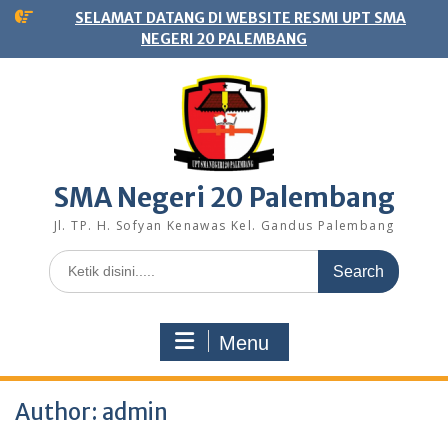
Skip
SELAMAT DATANG DI WEBSITE RESMI UPT SMA
to
NEGERI 20 PALEMBANG
content
SMA Negeri 20 Palembang
Jl. TP. H. Sofyan Kenawas Kel. Gandus Palembang
Search
for:
Menu
Author:
admin