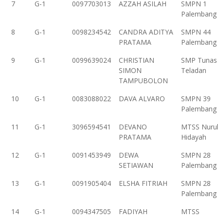
7
G-1
0097703013
AZZAH ASILAH
SMPN 1
Palembang
8
G-1
0098234542
CANDRA ADITYA
SMPN 44
PRATAMA
Palembang
9
G-1
0099639024
CHRISTIAN
SMP Tunas
SIMON
Teladan
TAMPUBOLON
10
G-1
0083088022
DAVA ALVARO
SMPN 39
Palembang
11
G-1
3096594541
DEVANO
MTSS Nuru
PRATAMA
Hidayah
12
G-1
0091453949
DEWA
SMPN 28
SETIAWAN
Palembang
13
G-1
0091905404
ELSHA FITRIAH
SMPN 28
Palembang
14
G-1
0094347505
FADIYAH
MTSS