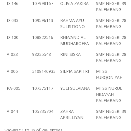
D-146
107998167
OLIVIA ZAKIRA
SMP NEGERI 39
PALEMBANG
D-033
109596113
RAHMA AYU
SMP NEGERI 28
SULISTIONO
PALEMBANG
D-100
108822516
RHEVAND AL
SMP NEGERI 28
MUDHAROFFA
PALEMBANG
A-028
98235548
RINI SISKA
SMP NEGERI 28
PALEMBANG
A-006
3108146933
SILPIA SAPITRI
MTSS
FURQONIYAH
PA-005
107375117
YULI SULVIANA
MTSS NURUL
HIDAYAH
PALEMBANG
A-044
105735704
ZAHRA
SMP NEGERI 39
APRILLIYANI
PALEMBANG
Showing 1 to 36 of 288 entries