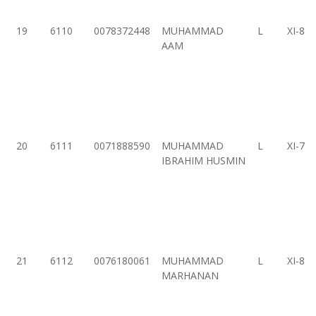
19
6110
0078372448
MUHAMMAD
L
XI-8
AAM
20
6111
0071888590
MUHAMMAD
L
XI-7
IBRAHIM HUSMIN
21
6112
0076180061
MUHAMMAD
L
XI-8
MARHANAN