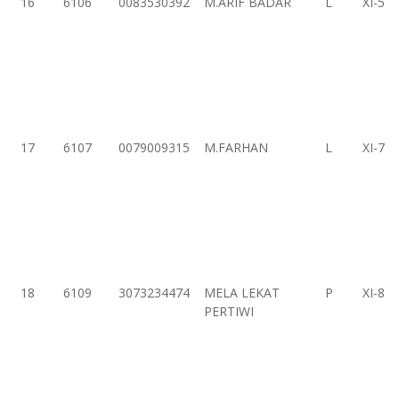
16
6106
0083530392
M.ARIF BADAR
L
XI-5
17
6107
0079009315
M.FARHAN
L
XI-7
18
6109
3073234474
MELA LEKAT
P
XI-8
PERTIWI