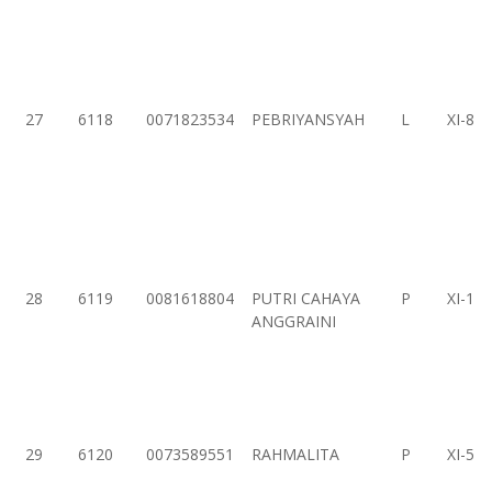
27
6118
0071823534
PEBRIYANSYAH
L
XI-8
28
6119
0081618804
PUTRI CAHAYA
P
XI-1
ANGGRAINI
29
6120
0073589551
RAHMALITA
P
XI-5