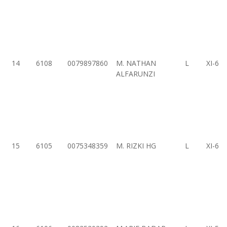
14
6108
0079897860
M. NATHAN
L
XI-6
ALFARUNZI
15
6105
0075348359
M. RIZKI HG
L
XI-6