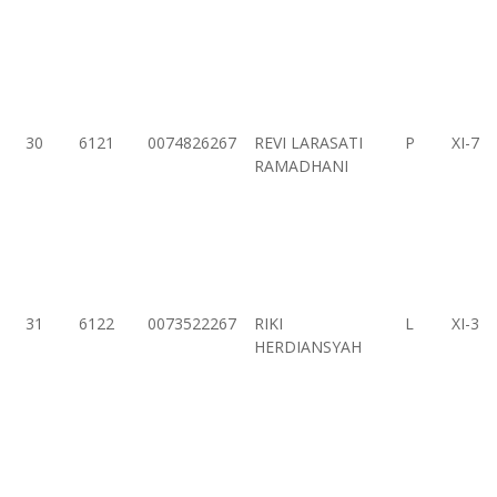
30
6121
0074826267
REVI LARASATI
P
XI-7
RAMADHANI
31
6122
0073522267
RIKI
L
XI-3
HERDIANSYAH