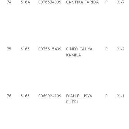
74
6164
0076534899
CANTIKA FARIDA
P
XI-7
75
6165
0075615439
CINDY CAHYA
P
XI-2
KAMILA
76
6166
0069924109
DIAH ELLISYA
P
XI-1
PUTRI