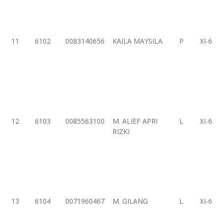
11
6102
0083140656
KAILA MAYSILA
P
XI-6
12
6103
0085563100
M. ALIEF APRI
L
XI-6
RIZKI
13
6104
0071960467
M. GILANG
L
XI-6