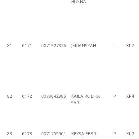
HUSNA
81
6171
0071927326
JERIANSYAH
L
XI-2
82
6172
0079042985
KAILA ROLIKA
P
XI-4
SARI
83
6173
0071255501
KEYSA FEBRI
P
XI-7