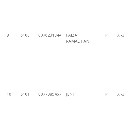
9
6100
0076231844
FAIZA
P
XI-3
RAMADHANI
10
6101
0077085467
JENI
P
XI-3