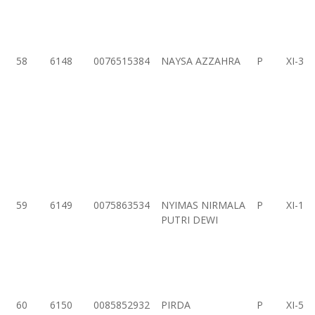
58
6148
0076515384
NAYSA AZZAHRA
P
XI-3
59
6149
0075863534
NYIMAS NIRMALA
P
XI-1
PUTRI DEWI
60
6150
0085852932
PIRDA
P
XI-5