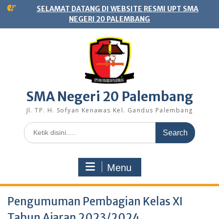
Skip
SELAMAT DATANG DI WEBSITE RESMI UPT SMA
to
NEGERI 20 PALEMBANG
content
SMA Negeri 20 Palembang
Jl. TP. H. Sofyan Kenawas Kel. Gandus Palembang
Search
for:
Menu
Pengumuman Pembagian Kelas XI
Tahun Ajaran 2023/2024