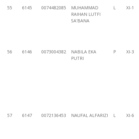
55
6145
0074482085
MUHAMMAD
L
XI-1
RAIHAN LUTFI
SA'BANA
56
6146
0073004382
NABILA EKA
P
XI-3
PUTRI
57
6147
0072136453
NAUFAL ALFARIZI
L
XI-6