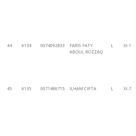
44
6134
0074092833
FARIS FATY
L
XI-1
ABDUL ROZZAQ
45
6135
0071486715
ILHAM CIPTA
L
XI-7