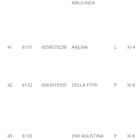
MAULINDA
41
6131
0058073238
ARJUNA
L
XI-4
42
6132
0063019355
DELLA FITRI
P
XI-6
43
6133
DWI AGUSTINA
P
XI-6