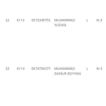
22
6113
0073349755
MUHAMMAD
L
XI-3
YUDIKA
23
6114
0074736377
MUHAMMAD
L
XI-3
ZAINUR ROYYAN