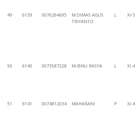
49
6139
0076264695
M.DIMAS AGUS
L
XI-5
TRIYANTO
50
6140
0073587228
M.IBNU RASYA
L
XI-4
51
6141
0074812034
MAHARANI
P
XI-4