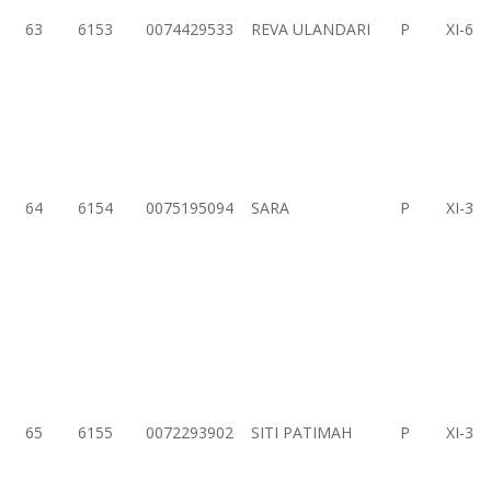
63
6153
0074429533
REVA ULANDARI
P
XI-6
64
6154
0075195094
SARA
P
XI-3
65
6155
0072293902
SITI PATIMAH
P
XI-3