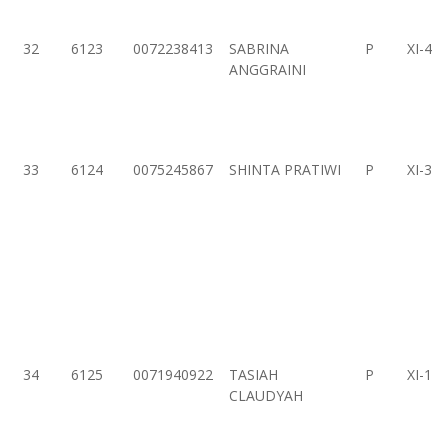
32
6123
0072238413
SABRINA
P
XI-4
ANGGRAINI
33
6124
0075245867
SHINTA PRATIWI
P
XI-3
34
6125
0071940922
TASIAH
P
XI-1
CLAUDYAH