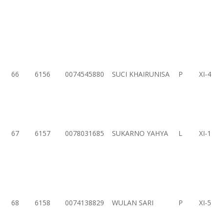
66
6156
0074545880
SUCI KHAIRUNISA
P
XI-4
67
6157
0078031685
SUKARNO YAHYA
L
XI-1
68
6158
0074138829
WULAN SARI
P
XI-5