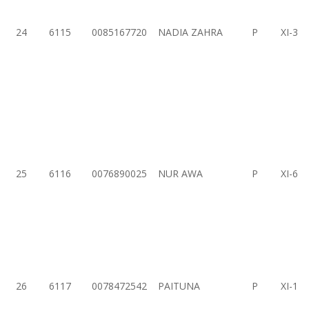
24
6115
0085167720
NADIA ZAHRA
P
XI-3
25
6116
0076890025
NUR AWA
P
XI-6
26
6117
0078472542
PAITUNA
P
XI-1