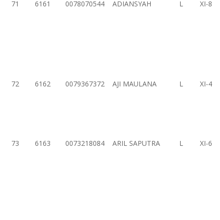
71
6161
0078070544
ADIANSYAH
L
XI-8
72
6162
0079367372
AJI MAULANA
L
XI-4
73
6163
0073218084
ARIL SAPUTRA
L
XI-6