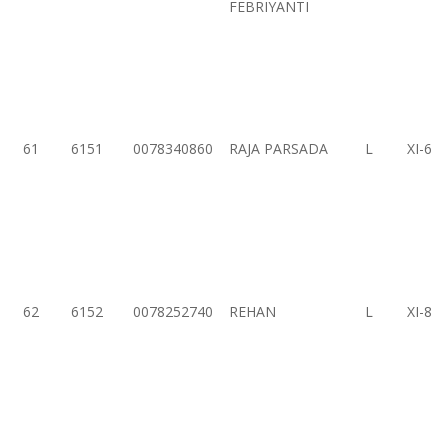
FEBRIYANTI
61
6151
0078340860
RAJA PARSADA
L
XI-6
62
6152
0078252740
REHAN
L
XI-8