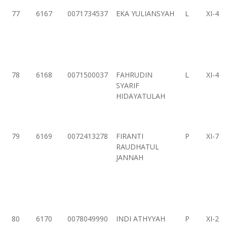
77
6167
0071734537
EKA YULIANSYAH
L
XI-4
78
6168
0071500037
FAHRUDIN
L
XI-4
SYARIF
HIDAYATULAH
79
6169
0072413278
FIRANTI
P
XI-7
RAUDHATUL
JANNAH
80
6170
0078049990
INDI ATHYYAH
P
XI-2