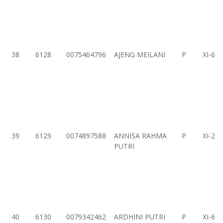
38
6128
0075464796
AJENG MEILANI
P
XI-6
39
6129
0074897588
ANNISA RAHMA
P
XI-2
PUTRI
40
6130
0079342462
ARDHINI PUTRI
P
XI-6