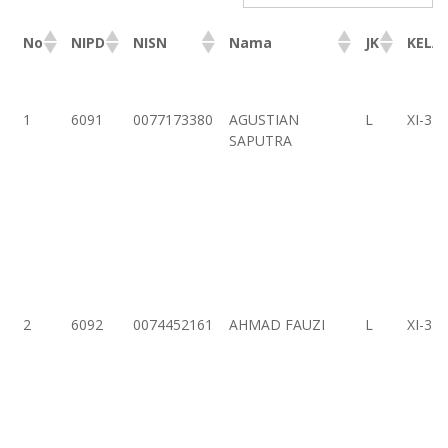
No
NIPD
NISN
Nama
JK
KELA
No
NIPD
NISN
Nama
JK
KELA
1
6091
0077173380
AGUSTIAN
L
XI-3
SAPUTRA
2
6092
0074452161
AHMAD FAUZI
L
XI-3