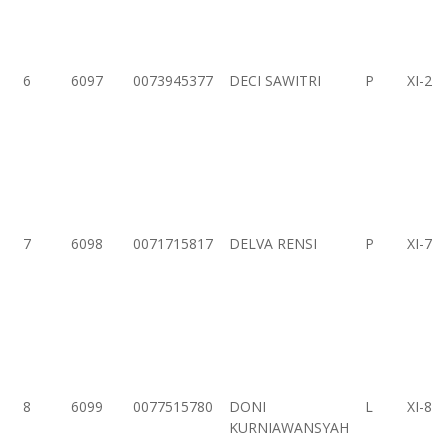
6
6097
0073945377
DECI SAWITRI
P
XI-2
7
6098
0071715817
DELVA RENSI
P
XI-7
8
6099
0077515780
DONI
L
XI-8
KURNIAWANSYAH