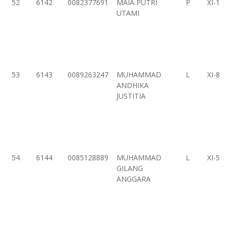
52
6142
0082377691
MAIA PUTRI
P
XI-1
UTAMI
53
6143
0089263247
MUHAMMAD
L
XI-8
ANDHIKA
JUSTITIA
54
6144
0085128889
MUHAMMAD
L
XI-5
GILANG
ANGGARA