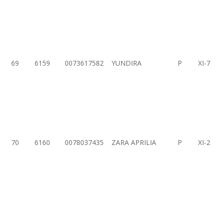
69
6159
0073617582
YUNDIRA
P
XI-7
70
6160
0078037435
ZARA APRILIA
P
XI-2