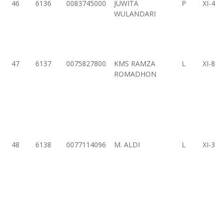
46
6136
0083745000
JUWITA
P
XI-4
WULANDARI
47
6137
0075827800
KMS RAMZA
L
XI-8
ROMADHON
48
6138
0077114096
M. ALDI
L
XI-3