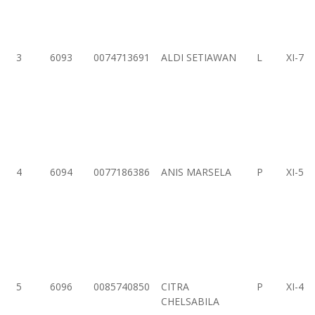
3
6093
0074713691
ALDI SETIAWAN
L
XI-7
4
6094
0077186386
ANIS MARSELA
P
XI-5
5
6096
0085740850
CITRA
P
XI-4
CHELSABILA