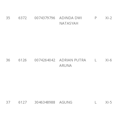
35
6372
0074379796
ADINDA DWI
P
XI-2
NATASYAH
36
6126
0074264042
ADRIAN PUTRA
L
XI-6
ARUNA
37
6127
3046348988
AGUNG
L
XI-5