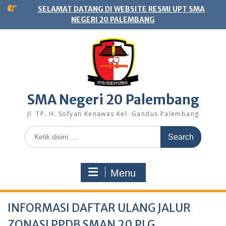
Skip
SELAMAT DATANG DI WEBSITE RESMI UPT SMA
to
NEGERI 20 PALEMBANG
content
SMA Negeri 20 Palembang
Jl. TP. H. Sofyan Kenawas Kel. Gandus Palembang
Search
for:
Menu
INFORMASI DAFTAR ULANG JALUR
ZONASI PPDB SMAN 20 PLG