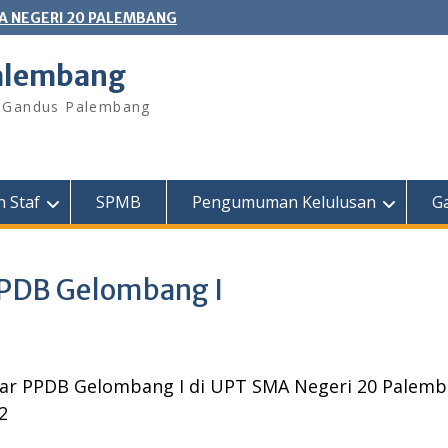
A NEGERI 20 PALEMBANG
Palembang
l. Gandus Palembang
 Staf
SPMB
Pengumuman Kelulusan
Ga
PDB Gelombang I
tar PPDB Gelombang I di UPT SMA Negeri 20 Palem
2