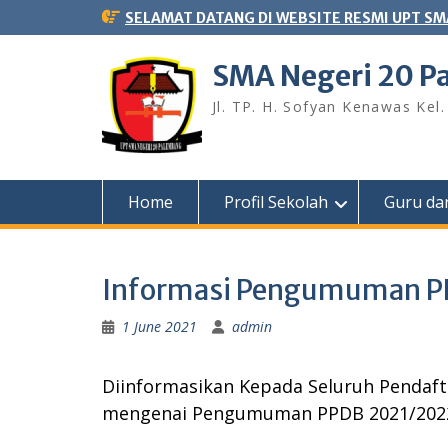
Skip
SELAMAT DATANG DI WEBSITE RESMI UPT SM
to
content
SMA Negeri 20 
Jl. TP. H. Sofyan Kenawas Ke
Home
Profil Sekolah
Guru dan
Informasi Pengumuman P
1 June 2021
admin
Diinformasikan Kepada Seluruh Pendaf
mengenai Pengumuman PPDB 2021/202