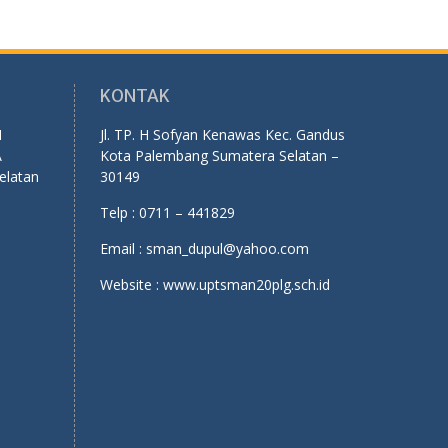
KONTAK
1
Jl. TP. H Sofyan Kenawas Kec. Gandus
A
Kota Palembang Sumatera Selatan –
elatan
30149
Telp : 0711 – 441829
Email : sman_dupul@yahoo.com
Website : www.uptsman20plg.sch.id