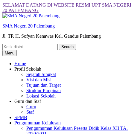
Skip
SELAMAT DATANG DI WEBSITE RESMI UPT SMA NEGERI
to
20 PALEMBANG
content
SMA Negeri 20 Palembang
Jl. TP. H. Sofyan Kenawas Kel. Gandus Palembang
Search
for:
Menu
Home
Profil Sekolah
Sejarah Singkat
Visi dan Misi
Tujuan dan Target
Struktur Pimpinan
Lokasi Sekolah
Guru dan Staf
Guru
Staf
SPMB
Pengumuman Kelulusan
Pengumuman Kelulusan Peserta Didik Kelas XII TA.
2020/2021