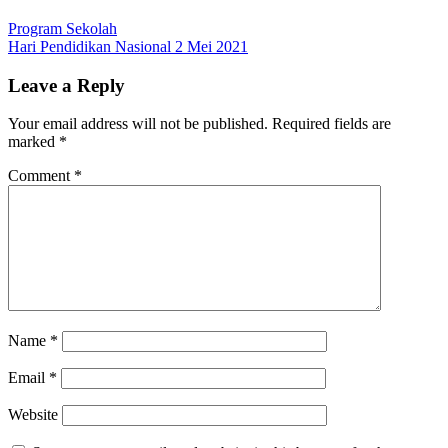
Program Sekolah
Post
Hari Pendidikan Nasional 2 Mei 2021
navigation
Leave a Reply
Your email address will not be published.
Required fields are
marked
*
Comment
*
Name
*
Email
*
Website