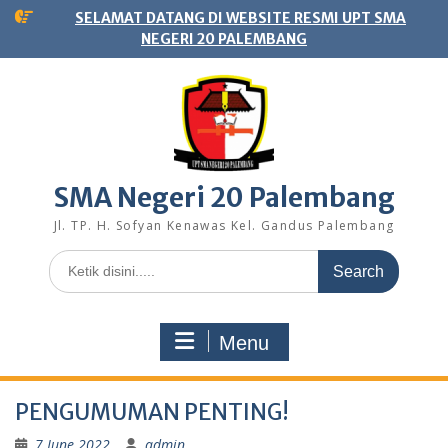
Skip
SELAMAT DATANG DI WEBSITE RESMI UPT SMA
to
NEGERI 20 PALEMBANG
content
SMA Negeri 20 Palembang
Jl. TP. H. Sofyan Kenawas Kel. Gandus Palembang
Search
for:
Menu
PENGUMUMAN PENTING!
7 June 2022
admin