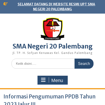
Skip
SELAMAT DATANG DI WEBSITE RESMI UPT SMA
to
NEGERI 20 PALEMBANG
content
SMA Negeri 20 Palembang
Jl. TP. H. Sofyan Kenawas Kel. Gandus Palembang
Search
for:
Menu
Informasi Pengumuman PPDB Tahun
2023 Jalur III