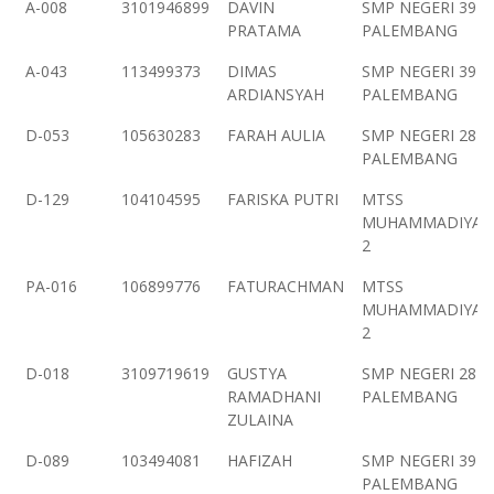
A-008
3101946899
DAVIN
SMP NEGERI 39
PRATAMA
PALEMBANG
A-043
113499373
DIMAS
SMP NEGERI 39
ARDIANSYAH
PALEMBANG
D-053
105630283
FARAH AULIA
SMP NEGERI 28
PALEMBANG
D-129
104104595
FARISKA PUTRI
MTSS
MUHAMMADIYAH
2
PA-016
106899776
FATURACHMAN
MTSS
MUHAMMADIYAH
2
D-018
3109719619
GUSTYA
SMP NEGERI 28
RAMADHANI
PALEMBANG
ZULAINA
D-089
103494081
HAFIZAH
SMP NEGERI 39
PALEMBANG