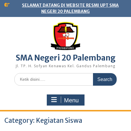
Skip
SELAMAT DATANG DI WEBSITE RESMI UPT SMA
to
NEGERI 20 PALEMBANG
content
SMA Negeri 20 Palembang
Jl. TP. H. Sofyan Kenawas Kel. Gandus Palembang
Search
for:
Menu
Category:
Kegiatan Siswa