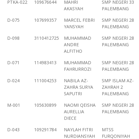
PTKA-022
109676644
MAHRI
SMP NEGERI 33
AKASYAH
PALEMBANG
D-075
107699357
MARCEL FEBRI
SMP NEGERI 28
YANSYAH
PALEMBANG
D-098
3110412725
MUHAMMAD
SMP NEGERI 28
ANDRE
PALEMBANG
ALFITHO
D-071
114983413
MUHAMMAD
SMP NEGERI 28
FAHRURROZI
PALEMBANG
D-024
111004253
NABILA AZ-
SMP ISLAM AZ-
ZAHRA SURYA
ZAHRAH 2
SAPUTRI
PALEMBANG
M-001
105630899
NAOMI QEISHA
SMP NEGERI 28
AURELLIA
PALEMBANG
DIECE
D-043
109291784
NAYLAH FITRI
MTSS
NURDIANSYAH
FURQONIYAH