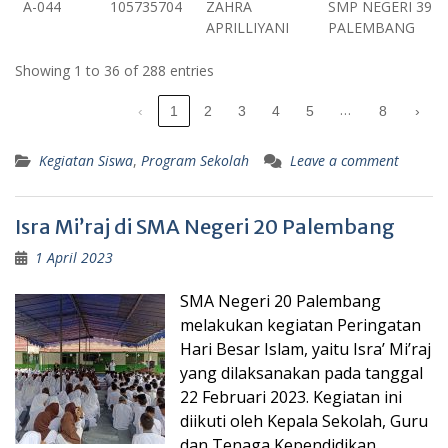
A-044
105735704
ZAHRA
SMP NEGERI 39
APRILLIYANI
PALEMBANG
Showing 1 to 36 of 288 entries
…
‹
1
2
3
4
5
8
›
Kegiatan Siswa
,
Program Sekolah
Leave a comment
Isra Mi’raj di SMA Negeri 20 Palembang
1 April 2023
SMA Negeri 20 Palembang
melakukan kegiatan Peringatan
Hari Besar Islam, yaitu Isra’ Mi’raj
yang dilaksanakan pada tanggal
22 Februari 2023. Kegiatan ini
diikuti oleh Kepala Sekolah, Guru
dan Tenaga Kependidikan