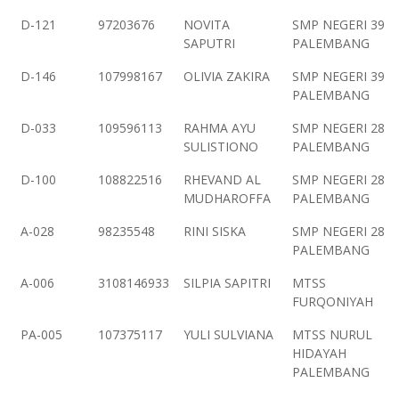
D-121
97203676
NOVITA
SMP NEGERI 39
SAPUTRI
PALEMBANG
D-146
107998167
OLIVIA ZAKIRA
SMP NEGERI 39
PALEMBANG
D-033
109596113
RAHMA AYU
SMP NEGERI 28
SULISTIONO
PALEMBANG
D-100
108822516
RHEVAND AL
SMP NEGERI 28
MUDHAROFFA
PALEMBANG
A-028
98235548
RINI SISKA
SMP NEGERI 28
PALEMBANG
A-006
3108146933
SILPIA SAPITRI
MTSS
FURQONIYAH
PA-005
107375117
YULI SULVIANA
MTSS NURUL
HIDAYAH
PALEMBANG