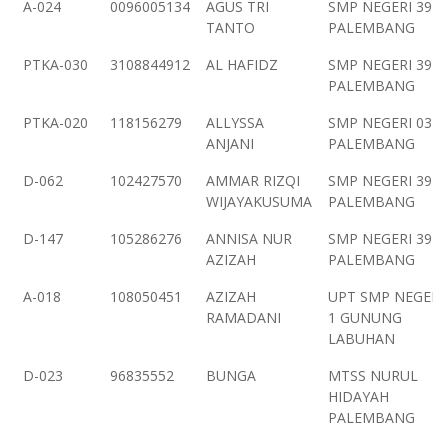
NISN
Nama
Asal Sekolah
A-024
0096005134
AGUS TRI
SMP NEGERI 39
Formulir
TANTO
PALEMBANG
PTKA-030
3108844912
AL HAFIDZ
SMP NEGERI 39
PALEMBANG
PTKA-020
118156279
ALLYSSA
SMP NEGERI 03
ANJANI
PALEMBANG
D-062
102427570
AMMAR RIZQI
SMP NEGERI 39
WIJAYAKUSUMA
PALEMBANG
D-147
105286276
ANNISA NUR
SMP NEGERI 39
AZIZAH
PALEMBANG
A-018
108050451
AZIZAH
UPT SMP NEGERI
RAMADANI
1 GUNUNG
LABUHAN
D-023
96835552
BUNGA
MTSS NURUL
HIDAYAH
PALEMBANG