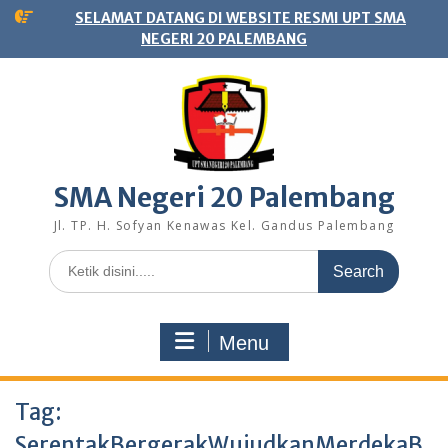
Skip
SELAMAT DATANG DI WEBSITE RESMI UPT SMA
to
NEGERI 20 PALEMBANG
content
SMA Negeri 20 Palembang
Jl. TP. H. Sofyan Kenawas Kel. Gandus Palembang
Search
for:
Menu
Tag:
SerentakBergerakWujudkanMerdekaB