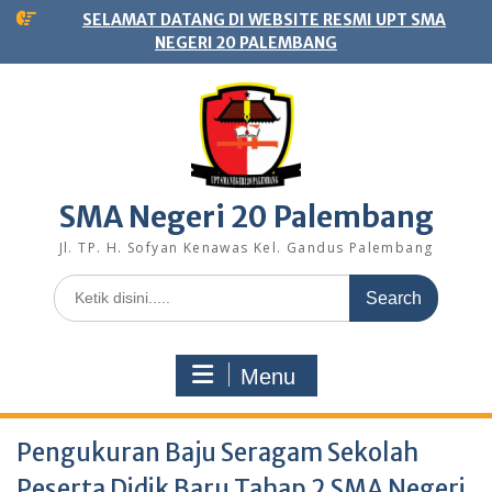
Skip
SELAMAT DATANG DI WEBSITE RESMI UPT SMA
to
NEGERI 20 PALEMBANG
content
SMA Negeri 20 Palembang
Jl. TP. H. Sofyan Kenawas Kel. Gandus Palembang
Search
for:
Menu
Pengukuran Baju Seragam Sekolah
Peserta Didik Baru Tahap 2 SMA Negeri