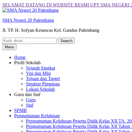
Skip
SELAMAT DATANG DI WEBSITE RESMI UPT SMA NEGERI
to
content
SMA Negeri 20 Palembang
Jl. TP. H. Sofyan Kenawas Kel. Gandus Palembang
Search
for:
Menu
Home
Profil Sekolah
Sejarah Singkat
Visi dan Misi
Tujuan dan Target
Struktur Pimpinan
Lokasi Sekolah
Guru dan Staf
Guru
Staf
SPMB
Pengumuman Kelulusan
Pengumuman Kelulusan Peserta Didik Kelas XII TA. 2
Pengumuman Kelulusan Peserta Didik Kelas XII Tahun 
Pengumuman Kelulusan Peserta Didik Kelas XII Tahun 