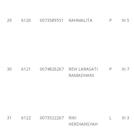
29
6120
0073589551
RAHMALITA
P
XI-5
30
6121
0074826267
REVI LARASATI
P
XI-7
RAMADHANI
31
6122
0073522267
RIKI
L
XI-3
HERDIANSYAH