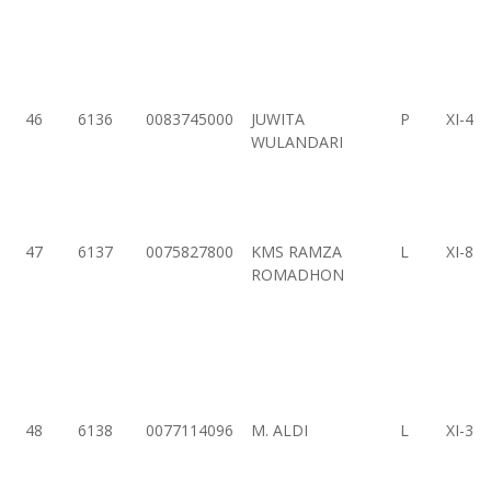
46
6136
0083745000
JUWITA
P
XI-4
WULANDARI
47
6137
0075827800
KMS RAMZA
L
XI-8
ROMADHON
48
6138
0077114096
M. ALDI
L
XI-3