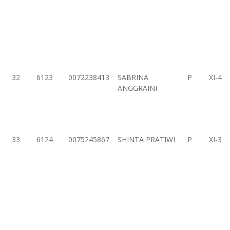
32
6123
0072238413
SABRINA
P
XI-4
ANGGRAINI
33
6124
0075245867
SHINTA PRATIWI
P
XI-3