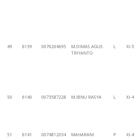
49
6139
0076264695
M.DIMAS AGUS
L
XI-5
TRIYANTO
50
6140
0073587228
M.IBNU RASYA
L
XI-4
51
6141
0074812034
MAHARANI
P
XI-4