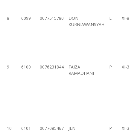
8
6099
0077515780
DONI
L
XI-8
KURNIAWANSYAH
9
6100
0076231844
FAIZA
P
XI-3
RAMADHANI
10
6101
0077085467
JENI
P
XI-3