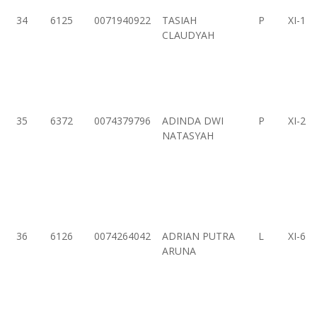
34
6125
0071940922
TASIAH
P
XI-1
CLAUDYAH
35
6372
0074379796
ADINDA DWI
P
XI-2
NATASYAH
36
6126
0074264042
ADRIAN PUTRA
L
XI-6
ARUNA