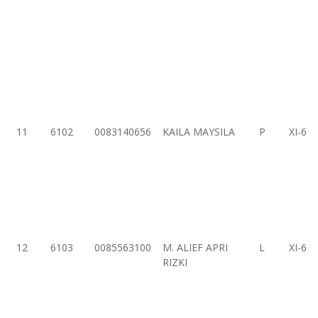
11
6102
0083140656
KAILA MAYSILA
P
XI-6
12
6103
0085563100
M. ALIEF APRI
L
XI-6
RIZKI