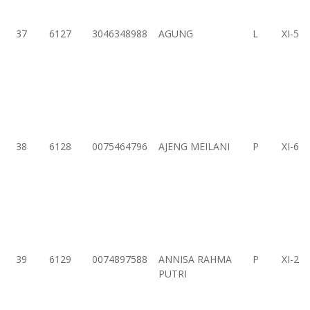
37
6127
3046348988
AGUNG
L
XI-5
38
6128
0075464796
AJENG MEILANI
P
XI-6
39
6129
0074897588
ANNISA RAHMA
P
XI-2
PUTRI