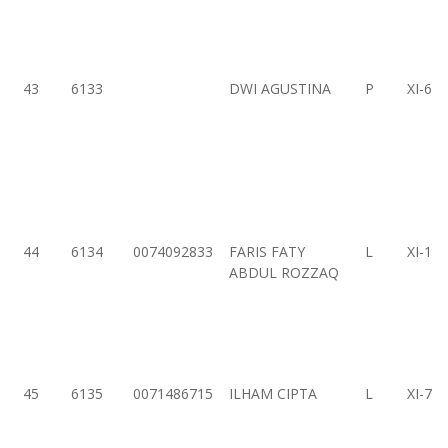
43
6133
DWI AGUSTINA
P
XI-6
44
6134
0074092833
FARIS FATY
L
XI-1
ABDUL ROZZAQ
45
6135
0071486715
ILHAM CIPTA
L
XI-7