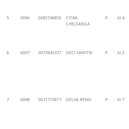
5
6096
0085740850
CITRA
P
XI-4
CHELSABILA
6
6097
0073945377
DECI SAWITRI
P
XI-2
7
6098
0071715817
DELVA RENSI
P
XI-7