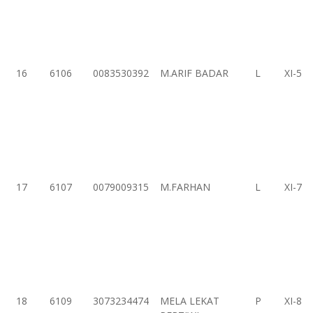
16
6106
0083530392
M.ARIF BADAR
L
XI-5
17
6107
0079009315
M.FARHAN
L
XI-7
18
6109
3073234474
MELA LEKAT
P
XI-8