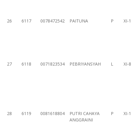
26
6117
0078472542
PAITUNA
P
XI-1
27
6118
0071823534
PEBRIYANSYAH
L
XI-8
28
6119
0081618804
PUTRI CAHAYA
P
XI-1
ANGGRAINI