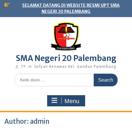
Skip
SELAMAT DATANG DI WEBSITE RESMI UPT SMA
to
NEGERI 20 PALEMBANG
content
SMA Negeri 20 Palembang
Jl. TP. H. Sofyan Kenawas Kel. Gandus Palembang
Search
for:
Menu
Author:
admin