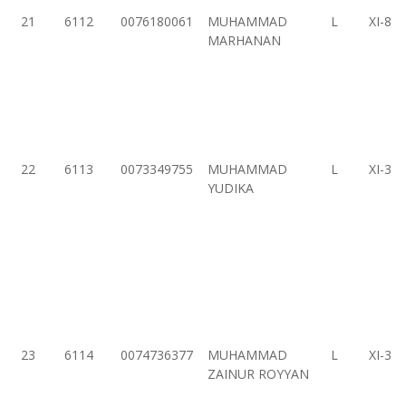
21
6112
0076180061
MUHAMMAD
L
XI-8
MARHANAN
22
6113
0073349755
MUHAMMAD
L
XI-3
YUDIKA
23
6114
0074736377
MUHAMMAD
L
XI-3
ZAINUR ROYYAN