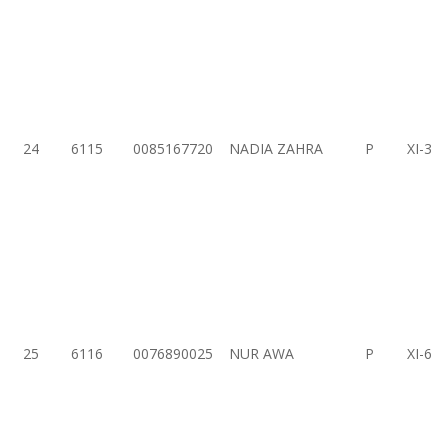
24
6115
0085167720
NADIA ZAHRA
P
XI-3
25
6116
0076890025
NUR AWA
P
XI-6