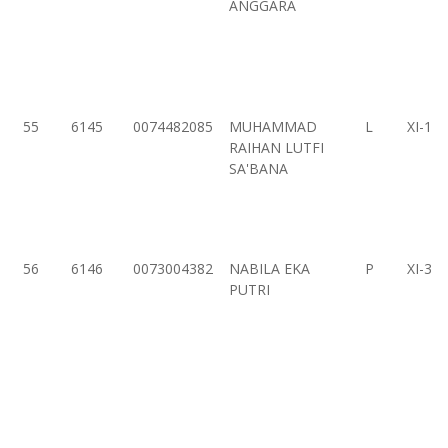
ANGGARA
55
6145
0074482085
MUHAMMAD
L
XI-1
RAIHAN LUTFI
SA'BANA
56
6146
0073004382
NABILA EKA
P
XI-3
PUTRI