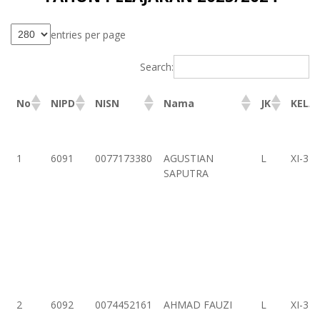
entries per page
Search:
No
NIPD
NISN
Nama
JK
KELA
No
NIPD
NISN
Nama
JK
KELA
1
6091
0077173380
AGUSTIAN
L
XI-3
SAPUTRA
2
6092
0074452161
AHMAD FAUZI
L
XI-3