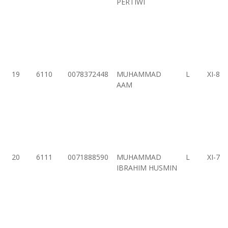
PERTIWI
19
6110
0078372448
MUHAMMAD
L
XI-8
AAM
20
6111
0071888590
MUHAMMAD
L
XI-7
IBRAHIM HUSMIN