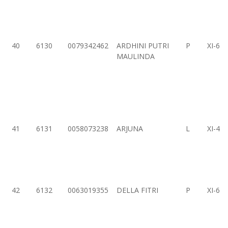
40
6130
0079342462
ARDHINI PUTRI
P
XI-6
MAULINDA
41
6131
0058073238
ARJUNA
L
XI-4
42
6132
0063019355
DELLA FITRI
P
XI-6