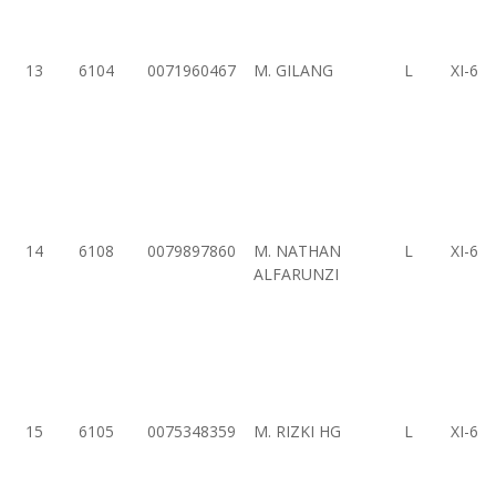
13
6104
0071960467
M. GILANG
L
XI-6
14
6108
0079897860
M. NATHAN
L
XI-6
ALFARUNZI
15
6105
0075348359
M. RIZKI HG
L
XI-6