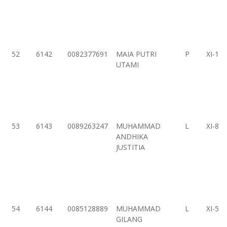
52
6142
0082377691
MAIA PUTRI
P
XI-1
UTAMI
53
6143
0089263247
MUHAMMAD
L
XI-8
ANDHIKA
JUSTITIA
54
6144
0085128889
MUHAMMAD
L
XI-5
GILANG